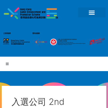
跳
至
主
要
內
容
入選公司 2nd