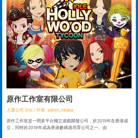
作
工
作
室
有
限
公
司
原作工作室有限公司
入選公司 2nd
/ 作者:
admin_hkdea
原作工作室是一間多平台獨立遊戲開發公司，於2015年在香港成
立，同時於2019年成為香港數碼港培育公司之一。由