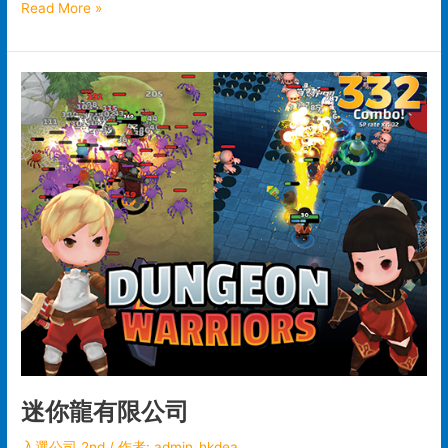
Read More »
迷
你
龍
有
限
公
司
迷你龍有限公司
入選公司 2nd
/ 作者:
admin_hkdea