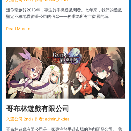
迷你龍創於2013年，專注於手機遊戲開發。七年來，我們的遊戲
堅定不移地貫徹著公司的信念——務求為所有年齡層的玩
Read More »
哥
布
林
遊
戲
有
限
公
司
哥布林遊戲有限公司
入選公司 2nd
/ 作者:
admin_hkdea
哥布林遊戲有限公司是一家專注於手遊市場的遊戲開發公司。 我