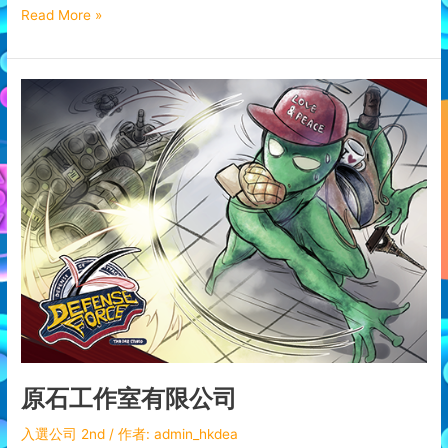
Read More »
原
石
工
作
室
有
限
公
司
原石工作室有限公司
入選公司 2nd
/ 作者:
admin_hkdea