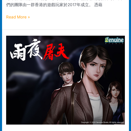
們的團隊由一群香港的遊戲玩家於2017年成立。 憑藉
Read More »
真
誠
工
作
室
有
限
公
司