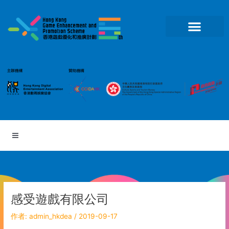
跳
至
主
要
內
容
感受遊戲有限公司
作者:
admin_hkdea
/
2019-09-17