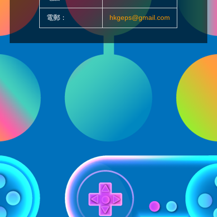
電郵：
hkgeps@gmail.com