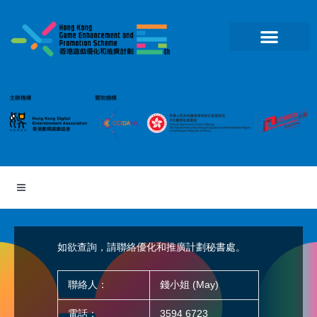
跳
至
主
要
內
容
如欲查詢，請聯絡優化和推廣計劃秘書處。
聯絡人：
錢小姐 (May)
電話：
3594 6723