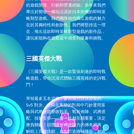
的遊戲開發、行銷和營運經驗。多年來我們
專注於開發一種玩法源於日本街機的即時策
略類型遊戲。我們團隊相信獨立遊戲的魅力
在於其獨特性和創新性。我們將堅持這一理
念，推出這款即時策略類型遊戲的新作品，
讓玩家能夠在遊戲當中感受到樂趣和挑戰。
三國英傑大戰
《三國英傑大戰》是一款緊張刺激的即時戰
略遊戲，帶你沉浸式體驗三國英雄的史詩戰
鬥！
率領最多五名武將，參與激烈且快節奏的
5v5 對決。在瞬息萬變的對局中巧妙運用策
略與武將技能擊敗對手。戰前佈陣、武將搭
配、技能安排——每一步都至關重要，決定
勝負關鍵！招攬擁有獨特能力的傳奇武將，
解鎖上百種技能，自由打造終極陣容，創造