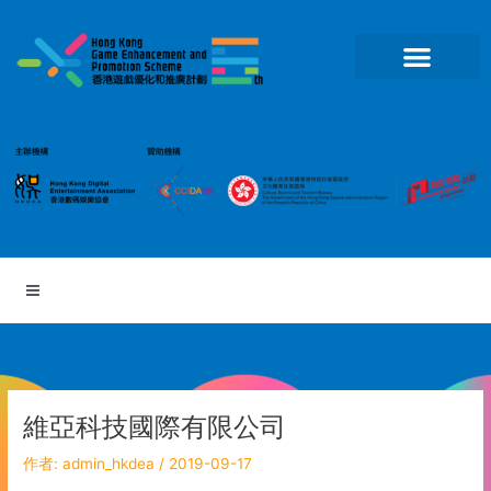
跳
至
主
要
內
容
維亞科技國際有限公司
作者:
admin_hkdea
/
2019-09-17