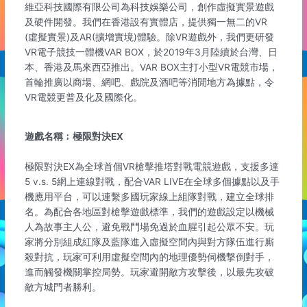
維亞科技國際有限公司為科技娛樂公司，創作虛擬實景遊戲
及硬件開發。我們在香港設有實體店，提供獨一無二的VR
(虛擬實景)及AR(擴增實境)體驗。除VR遊戲外，我們更研發
VR電子競技一體機VAR BOX，於2019年3月陸續於台灣、日
本、香港及馬來西亞推出。VAR BOX主打小型VR電競市場，
首輪推廣以商場、網吧、戲院及酒吧等消閒地方為據點，令
VR電競更普及化及國際化。
遊戲名稱﹔極限對決EX
極限對決EX為全球首個VR槍擊推塔對戰電競遊戲，支援多達
5 v.s. 5網上連線對戰，配合VAR LIVE在全球多個據點以及手
機應用平台，可以連繫多國玩家線上組隊對戰，建立全球排
名。為配合各地區對槍擊遊戲標準，我們的遊戲設定以機械
人為故事主人公，避免戰鬥場免過於血腥引起公眾不安。玩
家將分別組成紅隊及藍隊進入虛擬空間內與對方隊伍進行廝
殺對抗，玩家可利用虛擬空間內的地理優勢伺機撃倒對手，
進而觸發機關掌控局勢。玩家避開敵方攻擊後，以最先攻破
敵方城門者勝利。