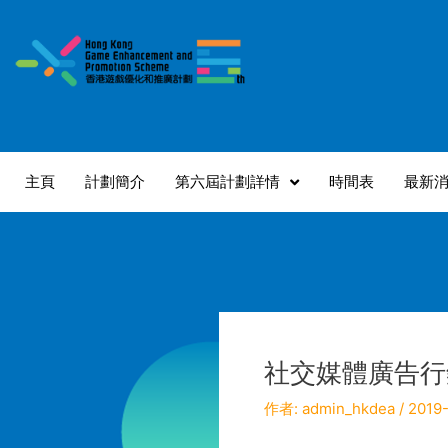
跳
至
主
要
內
容
主頁
計劃簡介
第六屆計劃詳情
時間表
最新
社交媒體廣告行
作者:
admin_hkdea
/
2019-