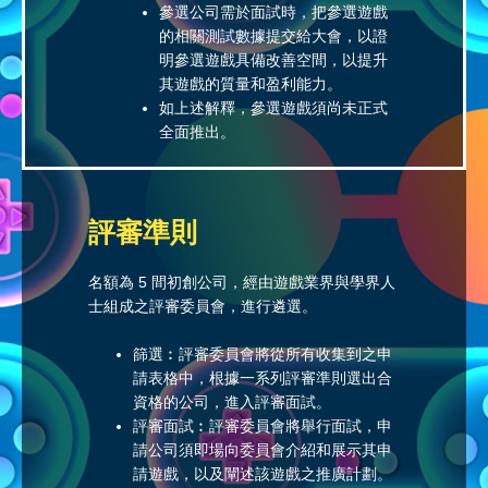
參選公司需於面試時，把參選遊戲
的相關測試數據提交給大會，以證
明參選遊戲具備改善空間，以提升
其遊戲的質量和盈利能力。
如上述解釋，參選遊戲須尚未正式
全面推出。
評審準則
名額為 5 間初創公司，經由遊戲業界與學界人
士組成之評審委員會，進行遴選。
篩選︰評審委員會將從所有收集到之申
請表格中，根據一系列評審準則選出合
資格的公司，進入評審面試。
評審面試︰評審委員會將舉行面試，申
請公司須即場向委員會介紹和展示其申
請遊戲，以及闡述該遊戲之推廣計劃。