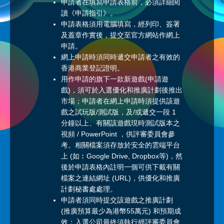
申請者在填寫申請表格前，必須詳細閱
讀《申請指引》。
申請表格須用電腦填寫，經列印、簽署
及蓋章作實後，提交至官方網站作網上
申請。
網上申請時須同時遞交申請者之有效的
香港商業登記證明。
用作申請的旗下一款新遊戲(申請遊
戲)，須可於入選優化和推廣計劃後推出
市場；申請者在網上申請時須提供該遊
戲之試玩版/測試版，及/或遞交一段 1
分鐘以上、有關該遊戲現時測試版本之
視頻 / PowerPoint ，供評審委員會參
考。相關檔案須存放於安全的雲端平台
上 (如︰Google Drive, Dropbox等)，然
後於申請表格內註明一個可供下載有關
檔案之連結網址 (URL)，供優化和推廣
計劃秘書處處理。
申請者須同時提交該遊戲之推廣計劃
(推廣預算最少為港幣55萬元) 和預期成
效；入選公司最終須執行經評審委員會