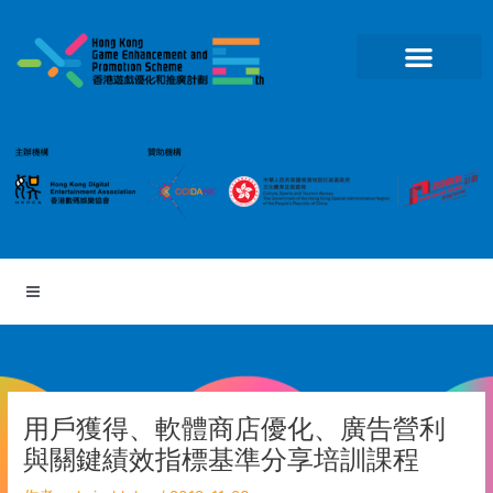
跳
至
主
要
內
容
用戶獲得、軟體商店優化、廣告營利
與關鍵績效指標基準分享培訓課程