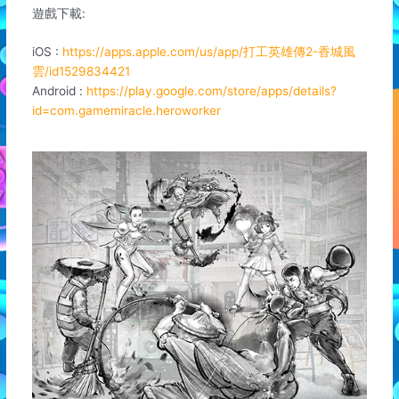
遊戲下載:
iOS :
https://apps.apple.com/us/app/打工英雄傳2-香城風
雲/id1529834421
Android :
https://play.google.com/store/apps/details?
id=com.gamemiracle.heroworker