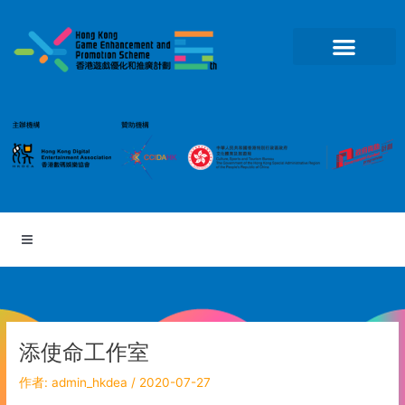
跳
至
主
要
內
容
添使命工作室
作者:
admin_hkdea
/
2020-07-27