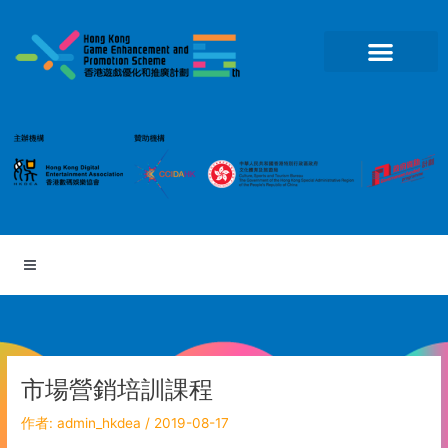
跳
至
主
要
內
容
市場營銷培訓課程
作者:
admin_hkdea
/
2019-08-17