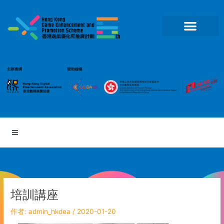
跳
至
主
要
內
容
培訓講座
作者:
admin_hkdea
/
2020-01-20