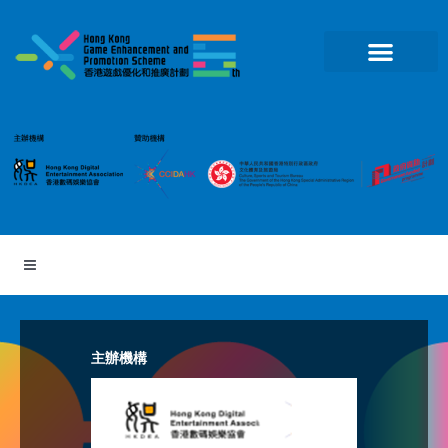
跳
至
主
要
內
容
主辦機構