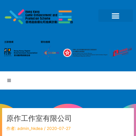
跳
至
主
要
內
容
原作工作室有限公司
作者:
admin_hkdea
/
2020-07-27