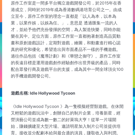
原作工作室是一間多平台獨立遊戲開發公司，於2015年在香
港成立，同時於2019年成為香港數碼港培育公司之一。由成
立至今，原作工作室的理念一直都是「以人為本，以本為
業，以業作娛，以娛為任。」，意思是 透過匯集一流的人
才，並給予他們充份發揮的空間，為人製造快樂，同時亦能
樂在其中。定位方面，原作工作室一直都抱著創造高品質動
畫和原創遊戲設計，定期對遊戲，繪圖，和動畫進行精心認
真的研究和優化，希望造出與市面產品不一樣的手機遊戲。
過往作品包括《魔導計劃》和《華戀之御守》。原作工作室
的長遠目標是運用遊戲創作經驗創作出世畀級的產品，同時
配合眾發行商及遊戲平台的支援，成為其中一間全球頂尖100
的手機遊戲開發公司。
遊戲名稱: Idle Hollywood Tycoon
《Idle Hollywood Tycoon 》為一隻模擬經營類遊戲。在休閒
又輕鬆的遊戲玩法中，創辦自己的制片企業，培養新星，經
營演藝公司並成為數一數二的好萊塢大亨！從單一片場開
始，賺錢擴建至大型片場。邀請明星加入制片公司並提供培
育。接收並分配劇本給與最合適的演員，賺取收入與利潤。