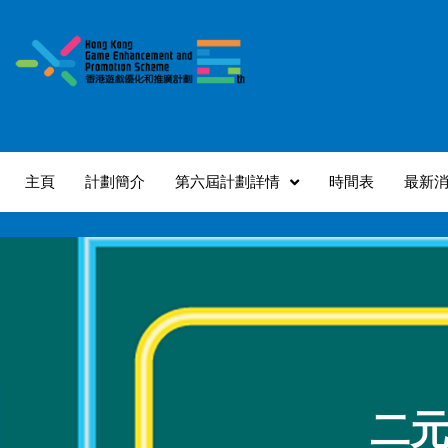
跳
至
主
要
內
容
主頁
計劃簡介
第六屆計劃詳情
時間表
最新
二