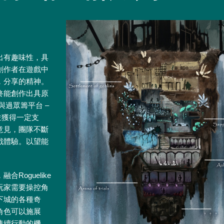
出有趣味性，具
創作者在遊戲中
，分享的精神。
終能創作出具原
與過眾籌平台 –
資並獲得一定支
意見，團隊不斷
戲體驗。以望能
，融合Roguelike
玩家需要操控角
下城的各種奇
角色可以施展
連續行動的機